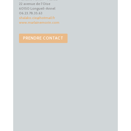
22 avenue de l’Oise
60150 Longueil-Annel
06.23.78.35.63
shalako.cie@hotmail.fr
www.marlainemorin.com
PRENDRE CONTACT